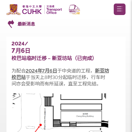
最新消息
2024/
7
6
月
日
校巴站临时迁移 – 新亚坊站（已完成）
为配合
2024
年
7
月
6
日
于中央道的工程，
新亚坊
校巴站
于当天上8时30分起临时迁移，行车时
间亦会受影响而有所延误，直至工程完结。