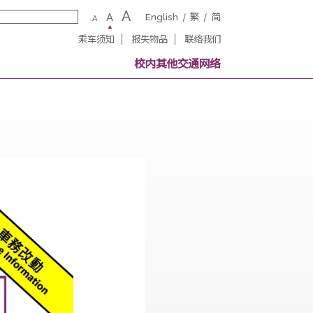
A
A
English
繁
A
乘车须知
报失物品
联络我
务
校内其他交通网
成）