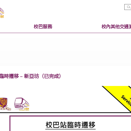
校巴服務
校巴站臨時遷移 – 新亞坊（已完成）