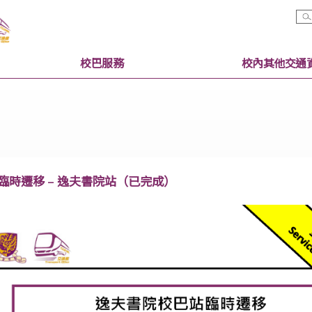
校巴服務
校巴站臨時遷移 – 逸夫書院站（已完成）