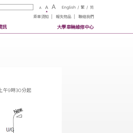
A
A
English
繁
A
乘車須知
報失物品
聯絡我
校內其他交通資訊
大學車輛維修中
校巴站於當天上午9時30分起