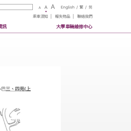
A
A
English
繁
A
乘車須知
報失物品
聯絡我
校內其他交通資訊
大學車輛維修中
分起收費穿梭小巴
三、四苑(上
工程完結。