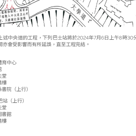
為配合上述中央道的工程，下列巴士站將於2024年7月6
行車時間亦會受影響而有所延誤，直至工程完結。
校巴站
– 大學體育中心
– 科學館
– 邵逸夫堂
– 馮景禧樓
– 伍宜孫書院（上行）