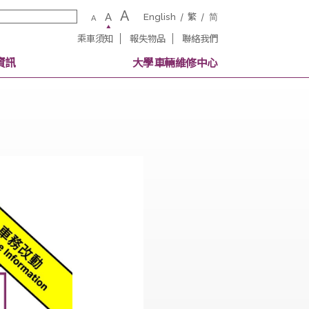
A
A
English
繁
A
乘車須知
報失物品
聯絡我
校內其他交通資訊
大學車輛維修中
成）