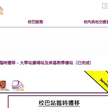
校巴服務
校巴站臨時遷移 – 大學站廣場站及崇基教學樓站（已完