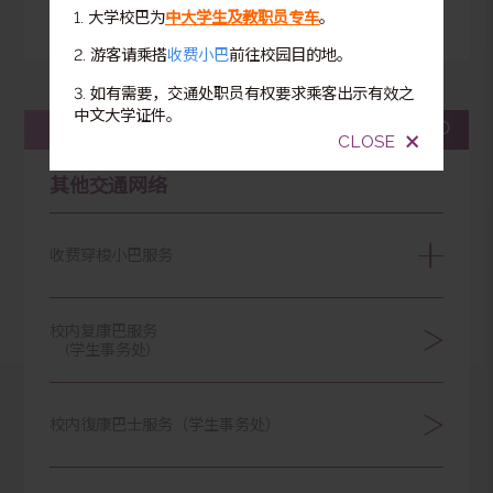
大学校巴只供中大学生及教职员乘
路线
路线
路线
路线
5
6A
7
6B
搭
服务正常
服务受阻
1. 大学校巴为
中大学生及教职员专车
。
服务暂停
服务时间已过
2. 游客请乘搭
收费小巴
前往校园目的地。
3. 如有需要，交通处职员有权要求乘客出示有效之
中文大学证件。
其他交通网络
收费穿梭小巴服务