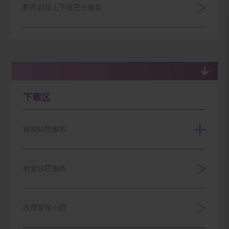
校内复康巴服务
(学生事务处)
校内復康巴士服务（学生事务处）
职员自组上下班巴士服务
下载区