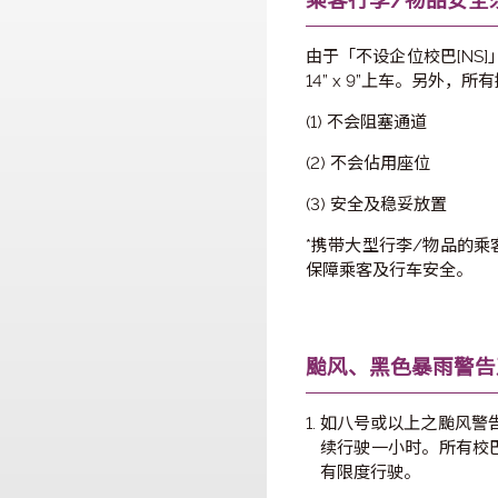
乘客行李/物
由于「不设企位校巴
14” x 9”上车
(1) 不会阻塞通道
(2) 不会佔用座位
(3) 安全及稳妥放置
*携带大型行李/
保障乘客及行车安
颱风、黑色暴