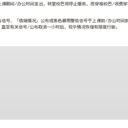
颱风警告信号于上课期间/办公时间发出，转堂校巴将停止服
有校巴/收费穿梭小巴将于有关信号除下 (或「极端情况」公
信号于上课期间/办公时间发出，转堂校巴将停止服务，而穿
为止。
颱风警告信号、「极端情况」公布或黑色暴雨警告信号于上课
止服务，直至有关信号/公布取消一小时后，视乎情况恢復有