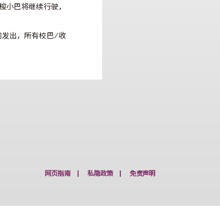
务，而穿梭校巴/收费穿梭小巴将继
布取消) 一小时后，视乎情况恢復
梭校巴/收费穿梭小巴将继续行驶，
前/办公时间前发出，所有校巴/收
限度行驶。