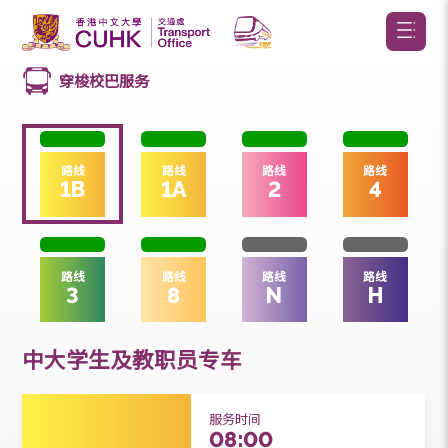
穿梭校巴服务
路线
路线
路线
路线
1B
1A
2
4
路线
路线
路线
路线
3
8
N
H
中大学生及教职员专车