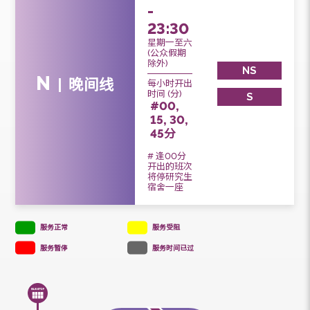
服务时间
19:00
-
23:30
星期一至六
(公众假期
除外)
NS
N
晚间线
每小时开出
时间 (分)
S
#00,
15, 30,
45分
# 逢00分
开出的班次
将停研究生
宿舍一座
服务正常
服务受阻
服务暂停
服务时间已过