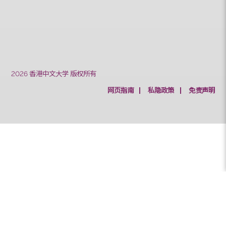
中大学生及教职员校巴服务
乘客行李/物品安全须知
颱风、黑色暴雨警告及「极端情况」公布生效时的校
园交通安排