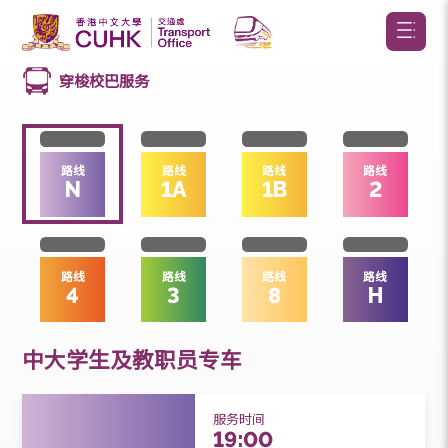
穿梭校巴服务
路线
路线
路线
路线
N
1A
1B
2
路线
路线
路线
路线
4
3
8
H
中大学生及教职员专车