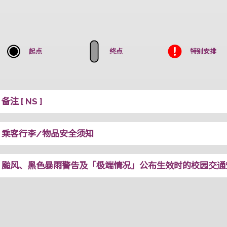
十、十一苑
起点
终点
备注 [ NS ]