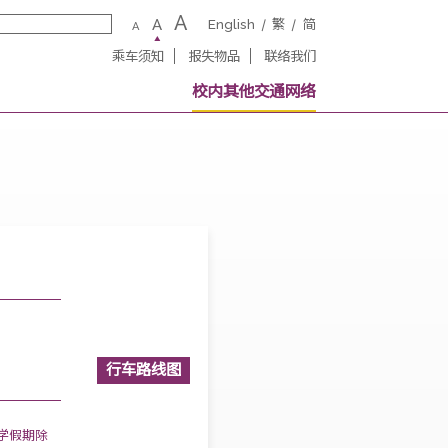
A
A
English
繁
A
乘车须知
报失物品
联络我
务
校内其他交通网
假期除外)
行车路线图