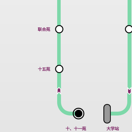
陈震夏宿舍
联合苑
十五苑