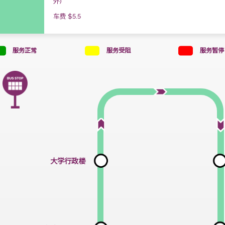
15, 45分
每小时开出时间 (分)
＃星期一至五 08:45-17:45 将停大学保健
外)
车费 $5.5
服务正常
服务受阻
大学行政楼