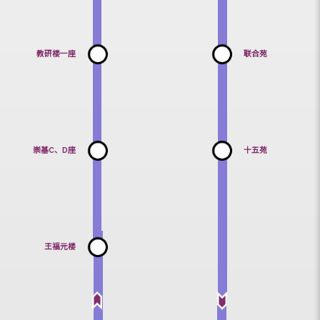
大学保健处
＃星期一至五
和声书院
(公众 / 大学
假期除外)
08:30-17:30
教研楼一座
联合苑
崇基C、D座
十五苑