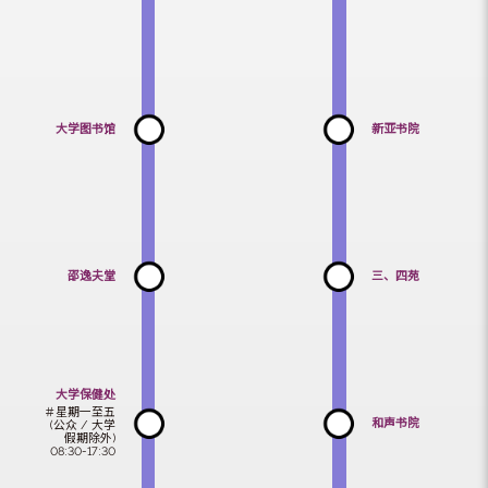
联合书院
冯景禧楼
（上行）
大学图书馆
新亚书院
邵逸夫堂
三、四苑