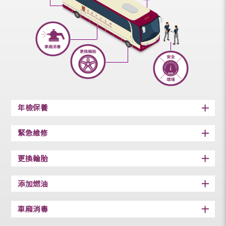
年檢保養
緊急維修
更換輪胎