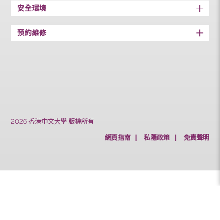
添加燃油
車廂消毒
安全環境
預約維修
2026 香港中文大學 版權所有
網頁指南
私隱政策
免責