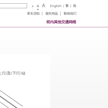
A
A
English
繁
A
乘车须知
报失物品
联络我
务
校内其他交通网
程，39区(上行)及(下行)站
。