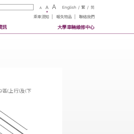
A
A
English
繁
A
乘車須知
報失物品
聯絡我
校內其他交通資訊
大學車輛維修中
樓的工程，39區(上行)及(下
完結。