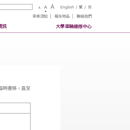
A
A
English
繁
A
乘車須知
報失物品
聯絡我
校內其他交通資訊
大學車輛維修中
日期及時間將臨時遷移，直至
時間