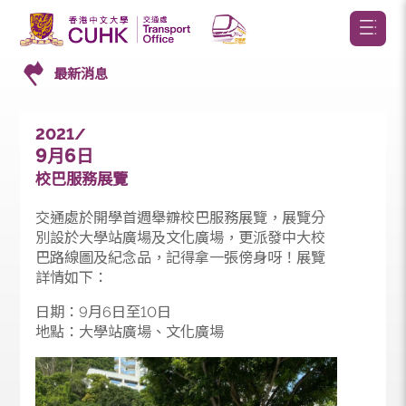
最新消息
2021/
9
6
月
日
校巴服務展覽
交通處於開學首週舉辧校巴服務展覽，展覽分
別設於大學站廣場及文化廣場，更派發中大校
巴路線圖及紀念品，記得拿一張傍身呀！展覽
詳情如下：
日期：9月6日至10日
地點：大學站廣場、文化廣場