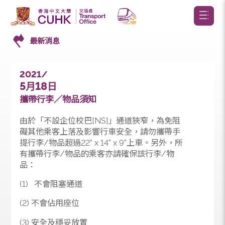
最新消息
2021/
5
18
月
日
攜帶行李／物品須知
由於「不設企位校巴[NS]」通道狹窄，為免阻
礙其他乘客上落及影響行車安全，請勿攜帶手
提行李/物品超過22” x 14” x 9”上車。另外，所
有攜帶行李/物品的乘客亦請確保該行李/物
品：
(1) 不會阻塞通道