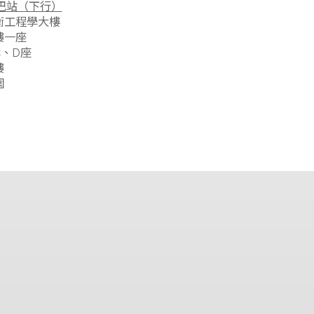
– 王福元樓
– 崇基C、D座
– 教研樓一座
收費小巴站（下行）
– 何善衡工程學大樓
– 教研樓一座
– 崇基C、D座
– 何添樓
– 康本園