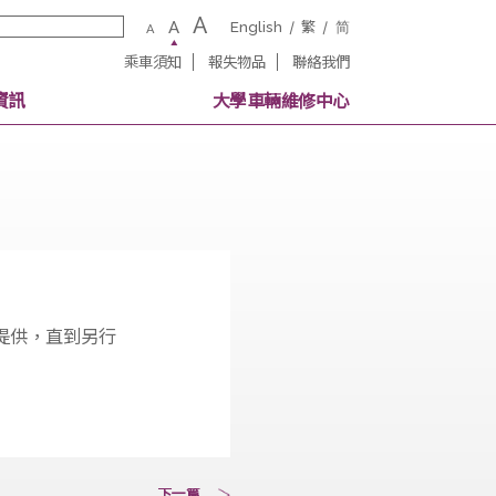
A
A
English
繁
A
乘車須知
報失物品
聯絡我
校內其他交通資訊
大學車輛維修中
陽光巴士有限公司提供，直到另行