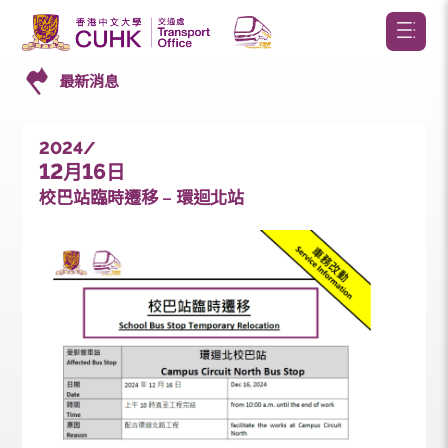
最新消息
2024/
12
16
月
日
校巴站臨時遷移 – 環迴北站